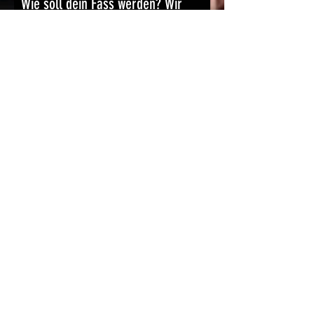
Wie soll dein Fass werden? Wir
beraten dich gerne per Mail
oder Telefon
Senden
My Cask
Marcel Gassert
Panorama str.9
69509 Mörlenbach
m.gassert@spirituosenwerk.de