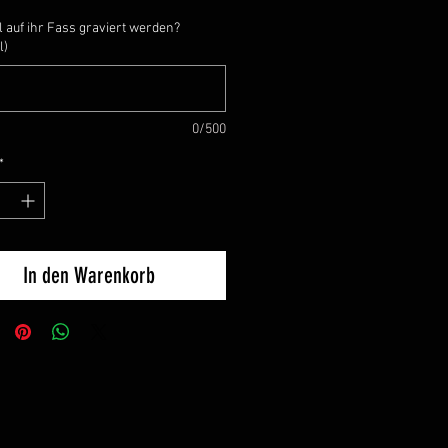
l auf ihr Fass graviert werden?
l)
0/500
*
In den Warenkorb