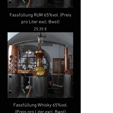
Fassfüllung RUM 65%vol. (Preis
pro Liter excl. Bwst)
Preis
25,35 €
Fassfüllung Whisky 65%vol.
(Preis pro Liter excl. Bwst)